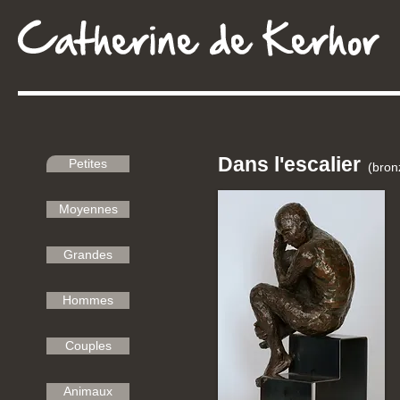
Dans l'escalier
Petites
(bronz
Moyennes
Grandes
Hommes
Couples
Animaux